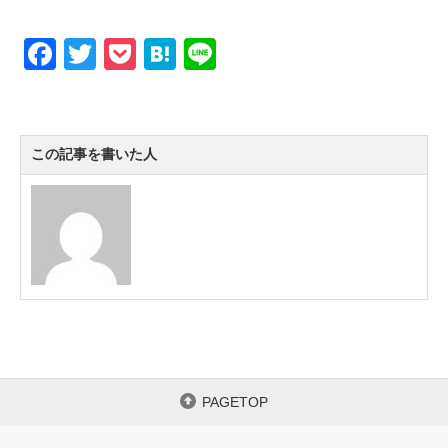
F
T
P
H
Li
a
wi
o
at
n
c
tt
ck
e
e
e
er
et
n
この記事を書いた人
b
a
o
o
k
PAGETOP