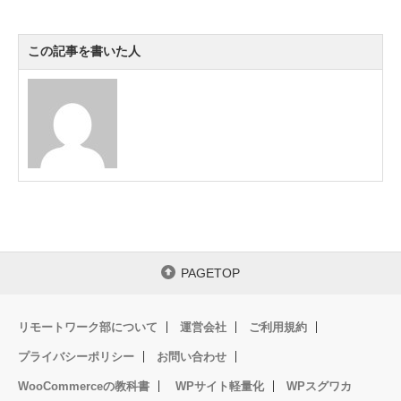
c
tt
ck
e
e
e
er
et
n
この記事を書いた人
b
a
o
o
k
PAGETOP
リモートワーク部について
運営会社
ご利用規約
プライバシーポリシー
お問い合わせ
WooCommerceの教科書
WPサイト軽量化
WPスグワカ