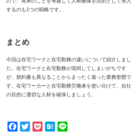
ので、将来のことを考慮して人材確保を目的として導入
するのも1つの戦略です。
まとめ
今回は在宅ワークと在宅勤務の違いについて紹介しまし
た。在宅ワークと在宅勤務が混同してしまいがちです
が、契約書も異なることからまったく違った業務形態で
す。在宅ワーカーと在宅勤務労働者を使い分けて、自社
の目的に適切な人材を確保しましょう。
F
T
P
H
Li
a
wi
o
at
n