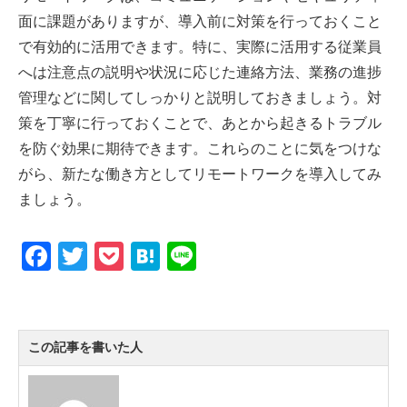
面に課題がありますが、導入前に対策を行っておくこと
で有効的に活用できます。特に、実際に活用する従業員
へは注意点の説明や状況に応じた連絡方法、業務の進捗
管理などに関してしっかりと説明しておきましょう。対
策を丁寧に行っておくことで、あとから起きるトラブル
を防ぐ効果に期待できます。これらのことに気をつけな
がら、新たな働き方としてリモートワークを導入してみ
ましょう。
F
T
P
H
Li
a
wi
o
at
n
c
tt
ck
e
e
e
er
et
n
この記事を書いた人
b
a
o